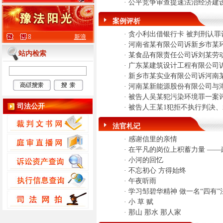
·
公平竞争审查提速法治经济建
案例评析
·
贪小利出借银行卡 被判刑认罪
新浪
·
河南省某有限公司诉新乡市某
站内检索
·
某食品有限责任公司诉刘某劳
·
广东某建筑设计工程有限公司
·
新乡市某实业有限公司诉河南
·
河南某新能源股份有限公司与
·
被告人吴某犯污染环境罪一案
司法公开
·
被告人王某1犯拒不执行判决
法官札记
·
感谢信里的亲情
·
在平凡的岗位上积蓄力量 —
·
小河的回忆
·
不忘初心 方得始终
·
午夜听雨
·
学习邹碧华精神 做一名“四有”
·
小 草 赋
·
那山 那水 那人家