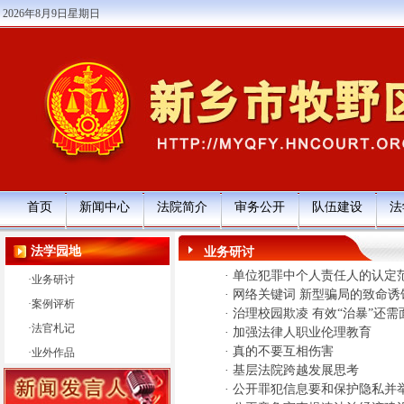
2026年8月9日星期日
首页
新闻中心
法院简介
审务公开
队伍建设
法
法学园地
业务研讨
·
单位犯罪中个人责任人的认定
·
业务研讨
·
网络关键词 新型骗局的致命诱
·
案例评析
·
治理校园欺凌 有效“治暴”还
·
法官札记
·
加强法律人职业伦理教育
·
真的不要互相伤害
·
业外作品
·
基层法院跨越发展思考
·
公开罪犯信息要和保护隐私并