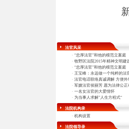
法官风采
·
“忠厚法官”和他的模范立案庭
·
牧野区法院2015年精神文明
·
“忠厚法官”和他的模范立案庭
·
王宝峰：永远做一个纯粹的法
·
法官电话联络真诚调解 方便外
·
军嫂法官侯丽芳 愿为法律公正
·
一名女法官的大爱情怀
·
为当事人求解”人生方程式“
法院机构录
·
机构设置
法院领导录