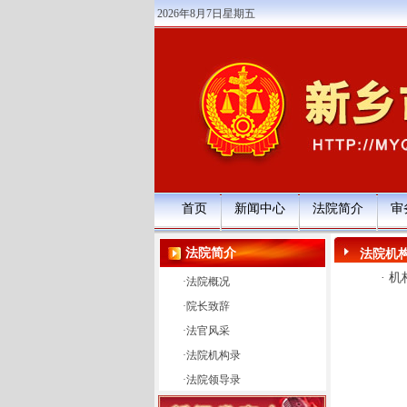
2026年8月7日星期五
首页
新闻中心
法院简介
审
法院简介
法院机
·
机
·
法院概况
·
院长致辞
·
法官风采
·
法院机构录
·
法院领导录