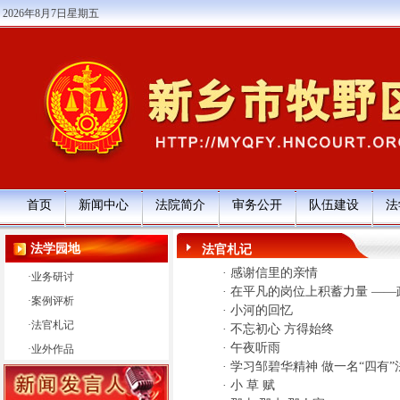
2026年8月7日星期五
首页
新闻中心
法院简介
审务公开
队伍建设
法
法学园地
法官札记
·
感谢信里的亲情
·
业务研讨
·
在平凡的岗位上积蓄力量 —
·
案例评析
·
小河的回忆
·
法官札记
·
不忘初心 方得始终
·
午夜听雨
·
业外作品
·
学习邹碧华精神 做一名“四有”
·
小 草 赋