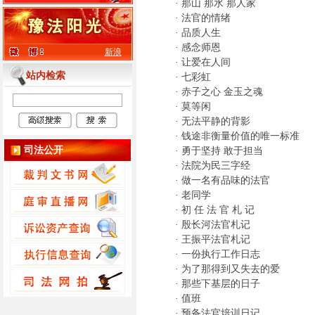
·
那山 那水 那人家
·
法官的情绪
·
品质人生
·
感念师恩
新浪
·
让爱在人间
站内检索
·
七彩虹
·
赤子之心 金玉之魂
·
莫等闲
·
无法平静的背影
·
钱途非衡量价值的唯一标准
司法公开
·
勇于坚持 敢于担当
·
法院为民三字经
·
做一名有品味的法官
·
老同学
·
初 任 法 官 札 记
·
殷长河法官札记
·
王振平法官札记
·
一份执行工作日志
·
为了那得到又失去的爱
·
那些下基层的日子
·
值班
·
预备法官培训日记