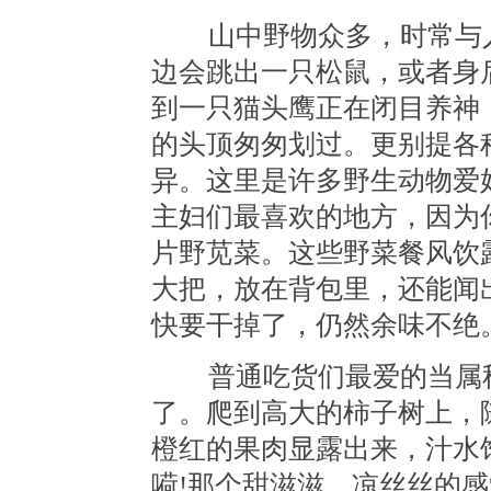
山中野物众多，时常与人
边会跳出一只松鼠，或者身
到一只猫头鹰正在闭目养神
的头顶匆匆划过。更别提各
异。这里是许多野生动物爱
主妇们最喜欢的地方，因为
片野苋菜。这些野菜餐风饮
大把，放在背包里，还能闻
快要干掉了，仍然余味不绝
普通吃货们最爱的当属秋
了。爬到高大的柿子树上，
橙红的果肉显露出来，汁水
嗬!那个甜滋滋、凉丝丝的