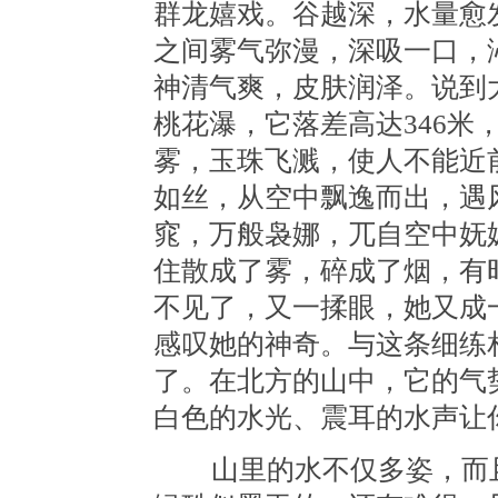
群龙嬉戏。谷越深，水量愈
之间雾气弥漫，深吸一口，
神清气爽，皮肤润泽。说到
桃花瀑，它落差高达346米
雾，玉珠飞溅，使人不能近
如丝，从空中飘逸而出，遇
窕，万般袅娜，兀自空中妩
住散成了雾，碎成了烟，有
不见了，又一揉眼，她又成
感叹她的神奇。与这条细练
了。在北方的山中，它的气
白色的水光、震耳的水声让
山里的水不仅多姿，而且