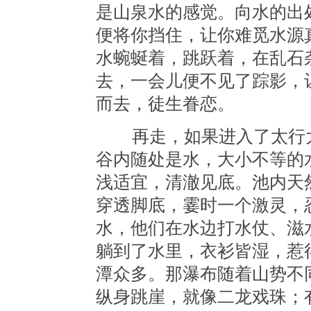
是山泉水的感觉。向水的出
便将你挡住，让你难觅水源
水蜿蜒着，跳跃着，在乱石
去，一会儿便不见了踪影，
而去，徒生眷恋。
再走，如果进入了太行大
谷内随处是水，大小不等的
浅适宜，清澈见底。池内天
穿透脚底，霎时一个激灵，
水，他们在水边打水仗、滋
躺到了水里，衣衫皆湿，惹
潭众多。那瀑布随着山势不
纵身跳崖，就像二龙戏珠；