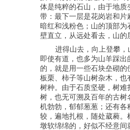
体是纯粹的石山，由于地质
带：最下一层是花岗岩和片
暗红和浅粉色；山的顶部为
壁直立，从远处看去，山的
进得山去，向上登攀，山
即使有道，也多为山羊踩出
的，就是用一些石块垒砌的
板栗、柿子等山树杂木，也
树种。由于石质坚硬，树难
树，也无可溯及百年的古树
机勃勃，郁郁葱葱；还有各
较，遍地扎根，随处葳蕤。
墩软绵绵的，好似不经意间