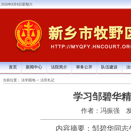
2026年8月8日星期六
首页
新闻中心
法院简介
审务公开
队伍建设
法
当前位置：
法学园地
->
法官札记
学习邹碧华精
作者：冯振强
发
内容摘要：邹碧华同志生