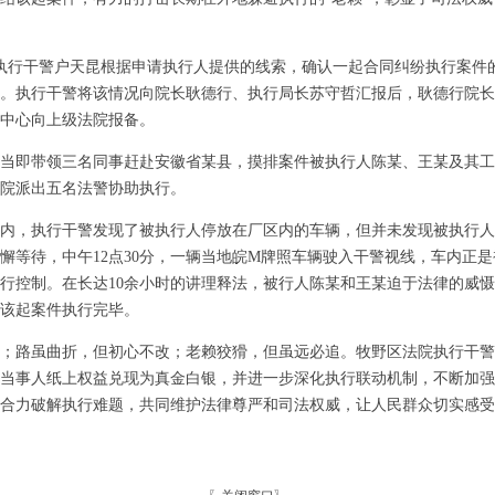
院执行干警户天昆根据申请执行人提供的线索，确认一起合同纠纷执行案件
。执行干警将该情况向院长耿德行、执行局长苏守哲汇报后，耿德行院长
中心向上级法院报备。
当即带领三名同事赶赴安徽省某县，摸排案件被执行人陈某、王某及其工厂
院派出五名法警协助执行。
内，执行干警发现了被执行人停放在厂区内的车辆，但并未发现被执行人
懈等待，中午12点30分，一辆当地皖M牌照车辆驶入干警视线，车内正
行控制。在长达10余小时的讲理释法，被行人陈某和王某迫于法律的威
，该起案件执行完毕。
；路虽曲折，但初心不改；老赖狡猾，但虽远必追。牧野区法院执行干警
当事人纸上权益兑现为真金白银，并进一步深化执行联动机制，不断加强
合力破解执行难题，共同维护法律尊严和司法权威，让人民群众切实感受