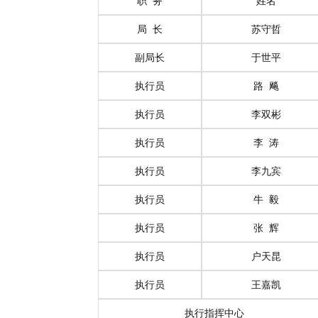
职
务
姓名
局
长
苏守哲
副局长
于世平
执行员
路
飚
执行员
李双彬
执行员
李
涛
执行员
李九宾
执行员
牛
毅
执行员
张
辉
执行员
户天昆
执行员
王嘉凯
执行指挥中心